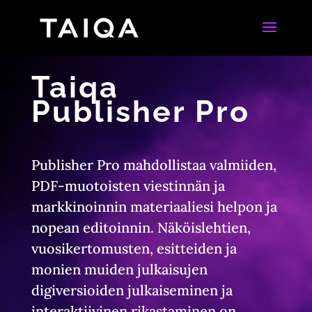
Taiqa
Publisher Pro
Publisher Pro mahdollistaa valmiiden,
PDF-muotoisten viestinnän ja
markkinoinnin materiaaliesi helpon ja
nopean editoinnin. Näköislehtien,
vuosikertomusten, esitteiden ja
monien muiden julkaisujen
digiversioiden julkaiseminen ja
interaktiivinen rikastaminen on