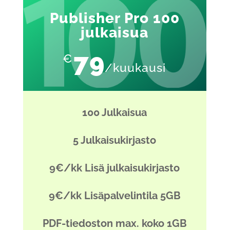
Publisher Pro 100
julkaisua
79
€
/kuukausi
100 Julkaisua
5 Julkaisukirjasto
9€/kk Lisä julkaisukirjasto
9€/kk Lisäpalvelintila 5GB
PDF-tiedoston max. koko 1GB