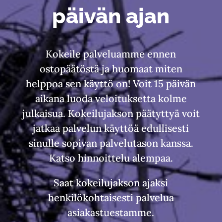
päivän ajan
Kokeile palveluamme ennen
ostopäätöstä ja huomaat miten
helppoa sen käyttö on! Voit 15 päivän
aikana luoda veloituksetta kolme
julkaisua. Kokeilujakson päätyttyä voit
jatkaa palvelun käyttöä edullisesti
sinulle sopivan palvelutason kanssa.
Katso hinnoittelu alempaa.
Saat kokeilujakson ajaksi
henkilökohtaisesti palvelua
asiakastuestamme.