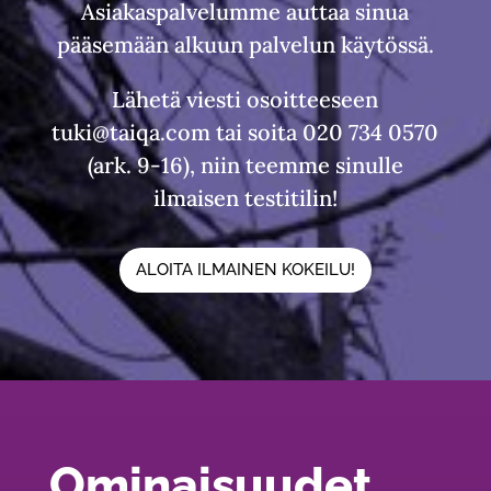
Asiakaspalvelumme auttaa sinua
pääsemään alkuun palvelun käytössä.
Lähetä viesti osoitteeseen
tuki@taiqa.com
tai soita 020 734 0570
(ark. 9-16), niin teemme sinulle
ilmaisen testitilin!
ALOITA ILMAINEN KOKEILU!
Ominaisuudet