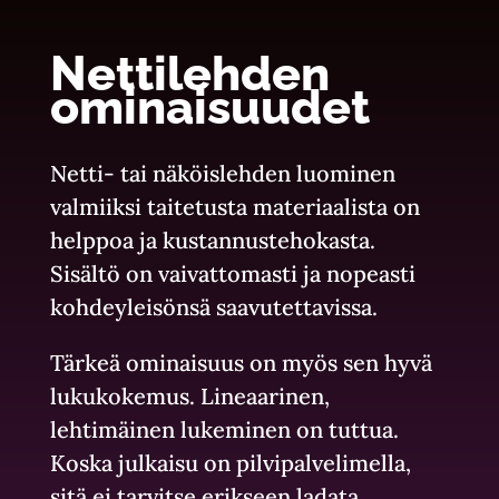
Nettilehden
ominaisuudet
Netti- tai näköislehden luominen
valmiiksi taitetusta materiaalista on
helppoa ja kustannustehokasta.
Sisältö on vaivattomasti ja nopeasti
kohdeyleisönsä saavutettavissa.
Tärkeä ominaisuus on myös sen hyvä
lukukokemus. Lineaarinen,
lehtimäinen lukeminen on tuttua.
Koska julkaisu on pilvipalvelimella,
sitä ei tarvitse erikseen ladata