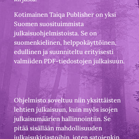
Kotimainen Taiqa Publisher on yksi
Suomen suosituimmista
julkaisuohjelmistoista. Se on
suomenkielinen, helppokäyttöinen,
edullinen ja suunniteltu erityisesti
valmiiden PDF-tiedostojen julkaisuun.
Ohjelmisto soveltuu niin yksittäisten
lehtien julkaisuun, kuin myös isojen
julkaisumäärien hallinnointiin. Se
pitää sisällään mahdollisuuden
julkaisukirjastoihin, joten satojenkin