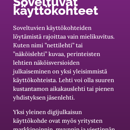
Soveltuvat
käyttökohteet
Soveltuvien käyttökohteiden
löytämistä rajoittaa vain mielikuvitus.
Kuten nimi ”nettilehti” tai
”näköislehti” kuvaa, perinteisten
lehtien näköisversioiden
julkaiseminen on yksi yleisimmistä
käyttökohteista. Lehti voi olla suuren
kustantamon aikakauslehti tai pienen
yhdistyksen jäsenlehti.
Yksi yleinen digijulkaisun
käyttökohde ovat myös yritysten
markkinoinnin, myynnin ja viestinnän