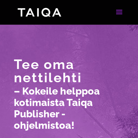
Tee oma
nettilehti
– Kokeile helppoa
kotimaista
Taiqa
Publisher -
ohjelmistoa!