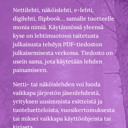
Nettilehti, näköislehti, e-lehti,
digilehti, flipbook… samalle tuotteelle
monia nimiä. Käytännössä yleensä
kyse on lehtimuotoon taitetusta
julkaisusta tehdyn PDF-tiedoston
julkaisemisesta verkossa. Tiedosto on
usein sama, jota käytetään lehden
painamiseen.
Netti- tai näköislehden voi luoda
vaikkapa järjestön jäsenlehdestä,
yrityksen uusimmista esitteistä ja
tuoteluetteloista, vuosikertomuksesta
tai miksei vaikkapa käyttöohjeista tai
kirjasta.